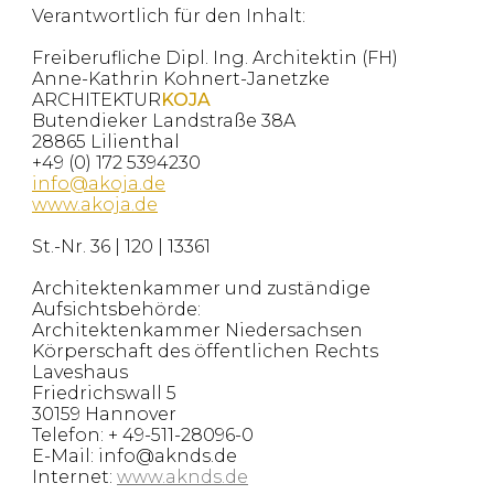
Verantwortlich für den Inhalt:
Freiberufliche Dipl. Ing. Architektin (FH)
Anne-Kathrin Kohnert-Janetzke
ARCHITEKTUR
KOJA
Butendieker Landstraße 38A
28
865 Lilientha
l
+49 (0) 172 5394230
info@akoja.de
www.akoja.de
St.-Nr. 36 | 120 | 13361
Architektenkammer und zuständige
Aufsichtsbehörde:
Architektenkammer Niedersachsen
Körperschaft des öffentlichen Rechts
Laveshaus
Friedrichswall 5
30159 Hannover
Telefon: + 49-51
1-28096-0
E-Mail: info@aknds.de
Internet:
www.aknds.de